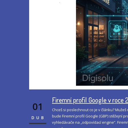
Firemní profil Google v roce 
01
Chceš si poslechnout co je v článku? Mužeš n
bude Firemní profil Google (GBP) stěžejní p
DUB
vyhledávače na „odpovídací engine“. Firemní 