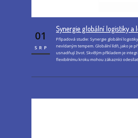
Synergie globální logistiky 
01
Případová studie: Synergie globální logistik
nevídaným tempem. Globální lídři, jako je p
SRP
usnadňují život. Skvělým příkladem je integ
flexibilnímu kroku mohou zákazníci odesílat