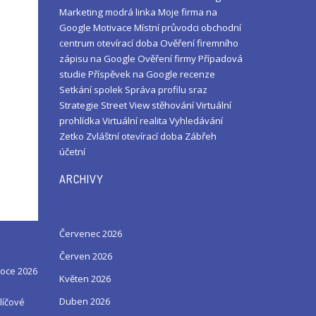
Marketing
modrá linka
Moje firma na
Google
Motivace
Místní průvodci
obchodní
centrum
otevírací doba
Ověření firemního
zápisu na Google
Ověření firmy
Případová
studie
Příspěvek na Google
recenze
Setkání
spolek
Správa profilu
sraz
Strategie
Street View
stěhování
Virtuální
prohlídka
Virtuální realita
Vyhledávání
Zetko
Zvláštní otevírací doba
Zábřeh
účetní
ARCHIVY
Červenec 2026
Červen 2026
roce 2026
Květen 2026
Duben 2026
líčové