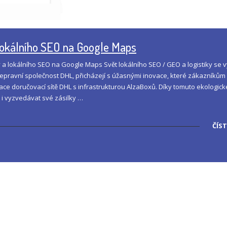
a lokálního SEO na Google Maps
y a lokálního SEO na Google Maps Svět lokálního SEO / GEO a logistiky se vy
řepravní společnost DHL, přicházejí s úžasnými inovace, které zákazníkům
race doručovací sítě DHL s infrastrukturou AlzaBoxů. Díky tomuto ekologic
 i vyzvedávat své zásilky …
ČÍST