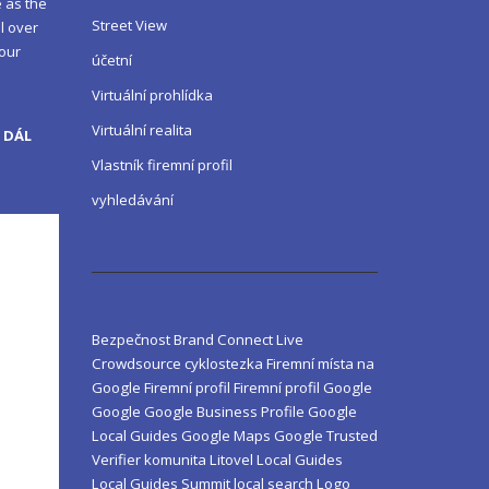
 as the
Street View
l over
your
účetní
Virtuální prohlídka
Virtuální realita
 DÁL
Vlastník firemní profil
vyhledávání
Bezpečnost
Brand
Connect Live
Crowdsource
cyklostezka
Firemní místa na
Google
Firemní profil
Firemní profil Google
Google
Google Business Profile
Google
Local Guides
Google Maps
Google Trusted
Verifier
komunita
Litovel
Local Guides
Local Guides Summit
local search
Logo