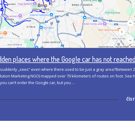
idden places where the Google car has not reache
 suddenly „sees“ even where there used to be just a gray area?Between 
Solution Marketing NGO) mapped over 70 kilometers of routes on foot. See
 you can’t order the Google car, but you …
ČÍST