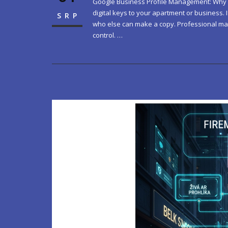
Google Business Profile Management: Why a
digital keys to your apartment or business. 
SRP
who else can make a copy. Professional man
control. …