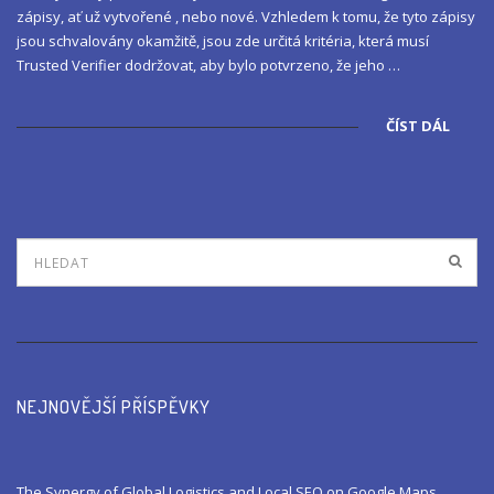
zápisy, ať už vytvořené , nebo nové. Vzhledem k tomu, že tyto zápisy
jsou schvalovány okamžitě, jsou zde určitá kritéria, která musí
Trusted Verifier dodržovat, aby bylo potvrzeno, že jeho …
ČÍST DÁL
NEJNOVĚJŠÍ PŘÍSPĚVKY
The Synergy of Global Logistics and Local SEO on Google Maps