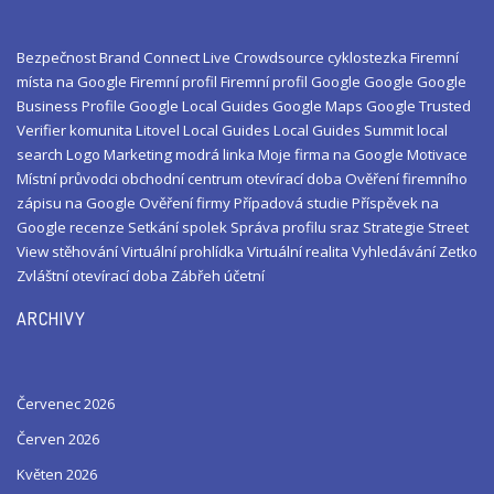
Bezpečnost
Brand
Connect Live
Crowdsource
cyklostezka
Firemní
místa na Google
Firemní profil
Firemní profil Google
Google
Google
Business Profile
Google Local Guides
Google Maps
Google Trusted
Verifier
komunita
Litovel
Local Guides
Local Guides Summit
local
search
Logo
Marketing
modrá linka
Moje firma na Google
Motivace
Místní průvodci
obchodní centrum
otevírací doba
Ověření firemního
zápisu na Google
Ověření firmy
Případová studie
Příspěvek na
Google
recenze
Setkání
spolek
Správa profilu
sraz
Strategie
Street
View
stěhování
Virtuální prohlídka
Virtuální realita
Vyhledávání
Zetko
Zvláštní otevírací doba
Zábřeh
účetní
ARCHIVY
Červenec 2026
Červen 2026
Květen 2026