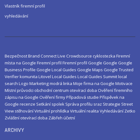
Vlastník firemní profil
vyhledávání
Bezpečnost
Brand
Connect Live
Crowdsource
cyklostezka
Firemní
místa na Google
Firemní profil
Firemní profil Google
Google
Google
Business Profile
Google Local Guides
Google Maps
Google Trusted
Verifier
komunita
Litovel
Local Guides
Local Guides Summit
local
search
Logo
Marketing
modrá linka
Moje firma na Google
Motivace
Místní průvodci
obchodní centrum
otevírací doba
Ověření firemního
zápisu na Google
Ověření firmy
Případová studie
Příspěvek na
Google
recenze
Setkání
spolek
Správa profilu
sraz
Strategie
Street
View
stěhování
Virtuální prohlídka
Virtuální realita
Vyhledávání
Zetko
Zvláštní otevírací doba
Zábřeh
účetní
ARCHIVY