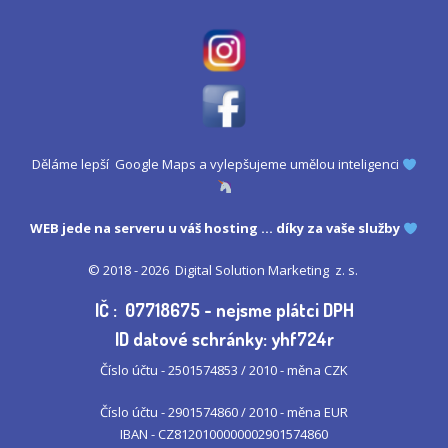
Děláme lepší Google Maps a vylepšujeme umělou inteligenci
WEB jede na serveru u
váš hosting
... díky za vaše služby
© 2018 - 2026
Digital Solution Marketing z. s.
IČ : 07718675 - nejsme plátci DPH
ID datové schránky: yhf724r
Číslo účtu - 2501574853 / 2010 - měna CZK
Číslo účtu - 2901574860 / 2010 - měna EUR
IBAN - CZ8120100000002901574860