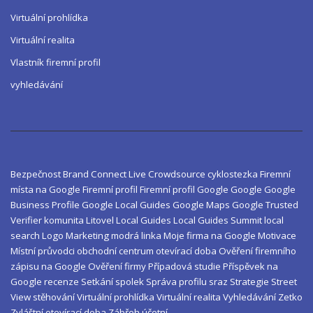
Virtuální prohlídka
Virtuální realita
Vlastník firemní profil
vyhledávání
Bezpečnost
Brand
Connect Live
Crowdsource
cyklostezka
Firemní
místa na Google
Firemní profil
Firemní profil Google
Google
Google
Business Profile
Google Local Guides
Google Maps
Google Trusted
Verifier
komunita
Litovel
Local Guides
Local Guides Summit
local
search
Logo
Marketing
modrá linka
Moje firma na Google
Motivace
Místní průvodci
obchodní centrum
otevírací doba
Ověření firemního
zápisu na Google
Ověření firmy
Případová studie
Příspěvek na
Google
recenze
Setkání
spolek
Správa profilu
sraz
Strategie
Street
View
stěhování
Virtuální prohlídka
Virtuální realita
Vyhledávání
Zetko
Zvláštní otevírací doba
Zábřeh
účetní