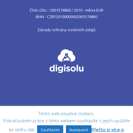
Číslo účtu - 2901574860 / 2010 - měna EUR
IBAN - CZ8120100000002901574860
Zásady ochrany osobních údajů
Tento web používá cookies.
Pokračováním práce s tímto webem souhlasíte s jejich využitím
ke sběru dat.
Přečtu si více o
Souhlasím
Nastavení