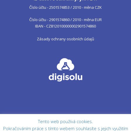
Číslo účtu - 2501574853 / 2010 - měna CZK
Číslo účtu - 2901574860 / 2010 - měna EUR
IBAN - CZ8120100000002901574860
Zásady ochrany osobních údajů
Tento web používá cookies.
Pokračováním práce s tímto webem souhlasíte s jejich využitím