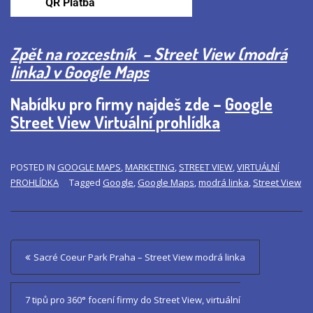
Zpět na rozcestník – Street View (modrá
linka) v Google Maps
Nabídku pro firmy najdeš zde –
Google
Street View Virtuální prohlídka
POSTED IN
GOOGLE MAPS
,
MARKETING
,
STREET VIEW
,
VIRTUÁLNÍ
PROHLÍDKA
Tagged
Google
,
Google Maps
,
modrá linka
,
Street View
P
Sacré Coeur Park Praha – Street View modrá linka
o
s
7 tipů pro 360° focení firmy do Street View, virtuální