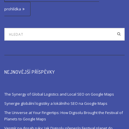
t
prohlídka
n
a
v
i
g
a
t
NEJNOVĚJŠÍ PŘÍSPĚVKY
i
o
The Synergy of Global Logistics and Local SEO on Google Maps
n
Synergie globální logistiky a lokálního SEO na Google Maps
The Universe at Your Fingertips: How Digisolu Brought the Festival of
Planets to Google Maps
Vesmír na dosah ruky: Jak Digisolu přeneslo Festival planet do