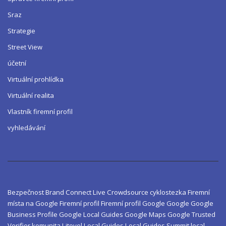
Sraz
Strategie
Street View
účetní
Virtuální prohlídka
Virtuální realita
Vlastník firemní profil
vyhledávání
Bezpečnost
Brand
Connect Live
Crowdsource
cyklostezka
Firemní
místa na Google
Firemní profil
Firemní profil Google
Google
Google
Business Profile
Google Local Guides
Google Maps
Google Trusted
Verifier
komunita
Litovel
Local Guides
Local Guides Summit
local