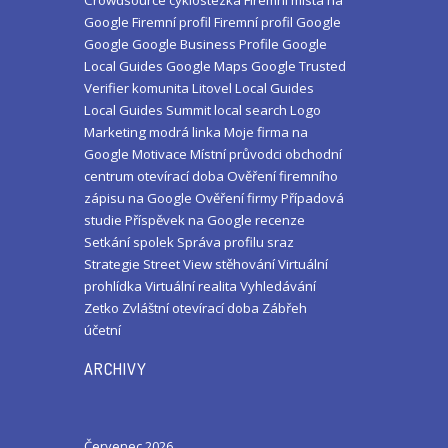
Crowdsource
cyklostezka
Firemní místa na
Google
Firemní profil
Firemní profil Google
Google
Google Business Profile
Google
Local Guides
Google Maps
Google Trusted
Verifier
komunita
Litovel
Local Guides
Local Guides Summit
local search
Logo
Marketing
modrá linka
Moje firma na
Google
Motivace
Místní průvodci
obchodní
centrum
otevírací doba
Ověření firemního
zápisu na Google
Ověření firmy
Případová
studie
Příspěvek na Google
recenze
Setkání
spolek
Správa profilu
sraz
Strategie
Street View
stěhování
Virtuální
prohlídka
Virtuální realita
Vyhledávání
Zetko
Zvláštní otevírací doba
Zábřeh
účetní
ARCHIVY
Červenec 2026