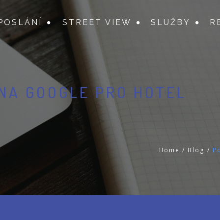
POSLÁNÍ
STREET VIEW
SLUŽBY
R
NA GOOGLE PRO HOTEL
Home
/
Blog
/
P