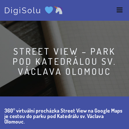
S
DigiSolu
k
i
p
t
o
c
o
STREET VIEW – PARK
n
POD KATEDRÁLOU SV.
t
e
VÁCLAVA OLOMOUC
n
t
360° virtuální procházka Street View na Google Maps
je cestou do parku pod Katedrálu sv. Václava
Olomouc.