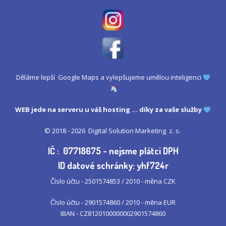
Děláme lepší Google Maps a vylepšujeme umělou inteligenci
WEB jede na serveru u
váš hosting
... díky za vaše služby
© 2018 - 2026
Digital Solution Marketing z. s.
IČ : 07718675 - nejsme plátci DPH
ID datové schránky: yhf724r
Číslo účtu - 2501574853 / 2010 - měna CZK
Číslo účtu - 2901574860 / 2010 - měna EUR
IBAN - CZ8120100000002901574860