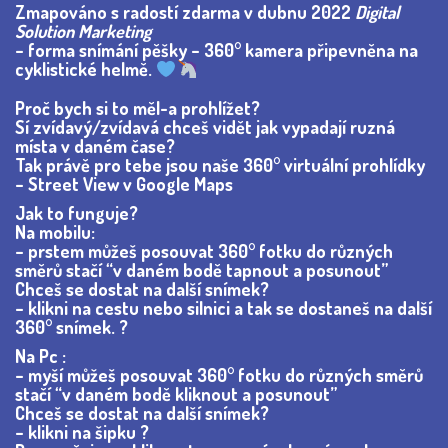
Zmapováno s radostí zdarma v dubnu 2022
Digital
Solution Marketing
– forma snímání pěšky – 360° kamera připevněna na
cyklistické helmě.
Proč bych si to měl-a prohlížet?
Sí zvídavý/zvídavá chceš vidět jak vypadají ruzná
místa v daném čase?
Tak právě pro tebe jsou naše 360° virtuální prohlídky
– Street View v Google Maps
Jak to funguje?
Na mobilu:
– prstem můžeš posouvat 360° fotku do různých
směrů stačí “v daném bodě tapnout a posunout”
Chceš se dostat na další snímek?
– klikni na cestu nebo silnici a tak se dostaneš na další
360° snímek. ?
Na Pc :
– myší můžeš posouvat 360° fotku do různých směrů
stačí “v daném bodě kliknout a posunout”
Chceš se dostat na další snímek?
– klikni na šipku ?