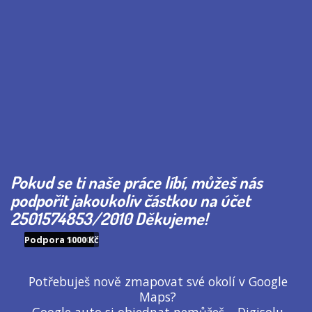
Pokud se ti naše práce líbí, můžeš nás
podpořit jakoukoliv částkou na účet
2501574853/2010 Děkujeme!
Podpora 200 Kč
Podpora 500 Kč
Podpora 1000 Kč
Potřebuješ nově zmapovat své okolí v Google
Maps?