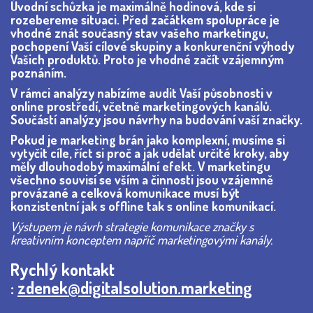
Úvodní schůzka je maximálně hodinová, kde si
rozebereme situaci. Před začátkem spolupráce je
vhodné znát současný stav vašeho marketingu,
pochopení Vaší cílové skupiny a konkurenční výhody
Vašich produktů. Proto je vhodné začít vzájemným
poznáním.
V rámci analýzy nabízíme audit Vaší působnosti v
online prostředí, včetně marketingových kanálů.
Součástí analýzy jsou návrhy na budování vaší značky.
Pokud je marketing brán jako komplexní, musíme si
vytyčit cíle, říct si proč a jak udělat určité kroky, aby
měly dlouhodobý maximální efekt. V marketingu
všechno souvisí se vším a činnosti jsou vzájemně
provázané a celková komunikace musí být
konzistentní jak s offline tak s online komunikací.
Výstupem je návrh strategie komunikace značky s
kreativním konceptem napříč marketingovými kanály.
Rychlý kontakt
:
zdenek@digitalsolution.marketing