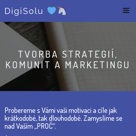
S
DigiSolu
k
i
p
t
o
c
o
TVORBA STRATEGIÍ,
n
KOMUNIT A MARKETINGU
t
e
n
t
Probereme s Vámi vaši motivaci a cíle jak
krátkodobé, tak dlouhodobé. Zamyslíme se
nad Vaším „PROČ“.